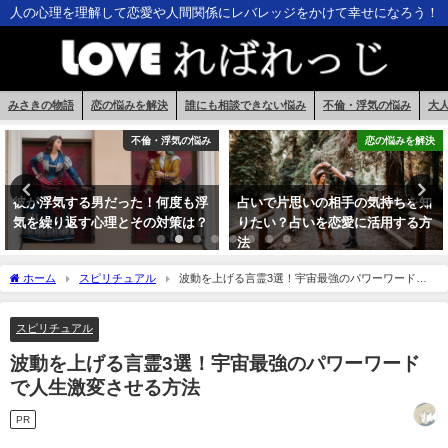
人の心理を理解して恋愛や人間関係にレバレッジをかけて幸せになろう！
みさきの物語
恋の悩みを解決
誰にも相談できない悩み
不倫・浮気の悩み
大
恋の悩みを解決
人間関係の悩み・心理
占いで片思いの相手の気持ちを知
相談する人がいない？他人に相談
りたい？占いを恋愛に活用する方
する心理学的なメリットと対策！
法
ホーム
スピリチュアル
波動を上げる言霊3選！宇宙最強のパワーワードで
人生激変させる方法
スピリチュアル
波動を上げる言霊3選！宇宙最強のパワーワード
で人生激変させる方法
PR