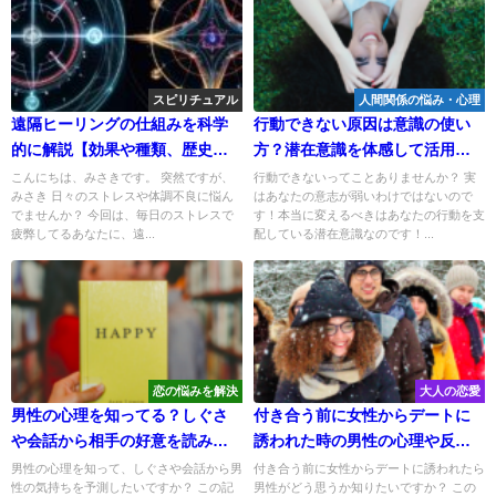
スピリチュアル
人間関係の悩み・心理
遠隔ヒーリングの仕組みを科学
行動できない原因は意識の使い
的に解説【効果や種類、歴史か
方？潜在意識を体感して活用す
ら受け方を学ぼう】
る方法！
こんにちは、みさきです。 突然ですが、
行動できないってことありませんか？ 実
みさき 日々のストレスや体調不良に悩ん
はあなたの意志が弱いわけではないので
でませんか？ 今回は、毎日のストレスで
す！本当に変えるべきはあなたの行動を支
疲弊してるあなたに、遠...
配している潜在意識なのです！...
恋の悩みを解決
大人の恋愛
男性の心理を知ってる？しぐさ
付き合う前に女性からデートに
や会話から相手の好意を読み取
誘われた時の男性の心理や反応
る恋愛術
は？
男性の心理を知って、しぐさや会話から男
付き合う前に女性からデートに誘われたら
性の気持ちを予測したいですか？ この記
男性がどう思うか知りたいですか？ この