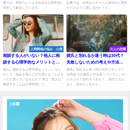
事では、男性のしぐさや会話を心理学的に
記事では、女性からデートに誘われた男性
分析して解説しています。 ...
がどのように感じるのか？ど...
人間関係の悩み・心理
大人の恋愛
相談する人がいない？他人に相
彼氏と別れるか迷う時は30代？
談する心理学的なメリットと対
失敗しないための考えや方法と
策！
は？
他人に相談する心理学的なメリット もし
彼氏と別れるか迷う時が30代でやってく
かして、悩みを他人に打ち明けることはダ
る理由 今の彼氏と付き合っていていいの
メだと思っていませんか？ 実は、他人に
だろうか？別れるべきか？... 30代ともな
相談することは心理学的にメ...
ると、自分のこれから...