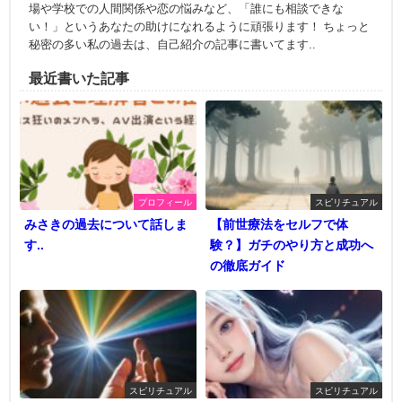
場や学校での人間関係や恋の悩みなど、「誰にも相談できな
い！」というあなたの助けになれるように頑張ります！ ちょっと
秘密の多い私の過去は、自己紹介の記事に書いてます..
最近書いた記事
プロフィール
スピリチュアル
みさきの過去について話しま
【前世療法をセルフで体
す..
験？】ガチのやり方と成功へ
の徹底ガイド
スピリチュアル
スピリチュアル