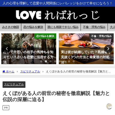
人の心理を理解して恋愛や人間関係にレバレッジをかけて幸せになろう！
みさきの物語
恋の悩みを解決
誰にも相談できない悩み
不倫・浮気の悩み
大
不倫・浮気の悩み
不倫・浮気の悩み
実は彼が結婚していた？既婚者を
彼が浮気する男だった！何度も浮
見抜く3つの方法と発覚後の対処
気を繰り返す心理とその対策は？
法！
ホーム
スピリチュアル
えくぼがある人の前世の秘密を徹底解説【魅力と伝
説の深層に迫る】
スピリチュアル
えくぼがある人の前世の秘密を徹底解説【魅力と
伝説の深層に迫る】
PR