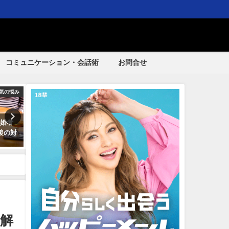
コミュニケーション・会話術
お問合せ
気の悩み
不倫・浮気の悩み
不倫・浮
既婚者
不倫での初デートが不安？オス
彼が浮気する男だった！何
後の対
スメのスポットと既婚男性の注
浮気を繰り返す心理とその
意点
は？
解