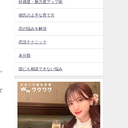
好感度・魅力度アップ術
彼氏の上手な育て方
恋の悩みを解決
恋活テクニック
未分類
誰にも相談できない悩み
し
て