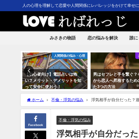
人の心理を理解して恋愛や人間関係にレバレッジをかけて幸せ
みさきの物語
恋の悩みを解決
誰に
大人の恋愛
人間関係の悩み・心理
ぐのが苦
【初心者向け】電話占いは怖
男はセフレと手を繋ぐ？
や方法を
い？メリット・デメリットを知
から恋人へ昇格するため
って安全に使おう！
た3つの方法
ホーム
不倫・浮気の悩み
浮気相手が自分だった？
不倫・浮気の悩み
Facebook
浮気相手が自分だった