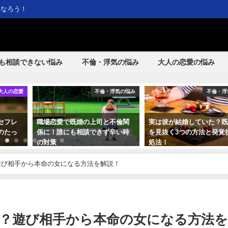
になろう！
も相談できない悩み
不倫・浮気の悩み
大人の恋愛の悩み
大人の恋愛
不倫・浮気の悩み
不倫・浮
セフレ
職場恋愛で既婚の上司と不倫関
実は彼が結婚していた？
のたっ
係に！誰にも相談できず辛い時
を見抜く3つの方法と発覚
の対策
処法！
遊び相手から本命の女になる方法を解説！
？遊び相手から本命の女になる方法を