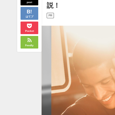
post
説！
PR
はてブ
Pocket
Feedly