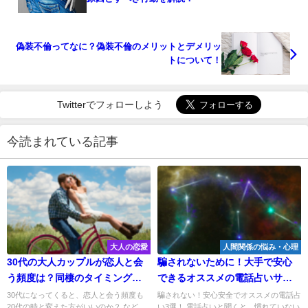
偽装不倫ってなに？偽装不倫のメリットとデメリッ
トについて！
Twitterでフォローしよう
今読まれている記事
大人の恋愛
人間関係の悩み・心理
30代の大人カップルが恋人と会
騙されないために！大手で安心
う頻度は？同棲のタイミングも
できるオススメの電話占いサイ
解説！
トを公開！
30代になってくると、恋人と会う頻度も
騙されない！安心安全でオススメの電話占
20代の時と変えた方がいいのか？ など
い3選！ 電話占いと聞くと、慣れていない