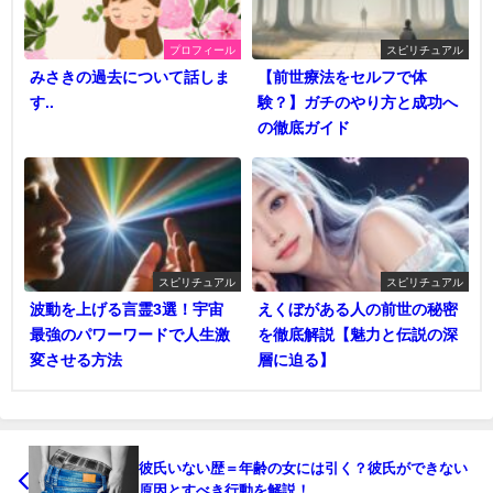
プロフィール
スピリチュアル
みさきの過去について話しま
【前世療法をセルフで体
す..
験？】ガチのやり方と成功へ
の徹底ガイド
スピリチュアル
スピリチュアル
波動を上げる言霊3選！宇宙
えくぼがある人の前世の秘密
最強のパワーワードで人生激
を徹底解説【魅力と伝説の深
変させる方法
層に迫る】
彼氏いない歴＝年齢の女には引く？彼氏ができない
原因とすべき行動を解説！