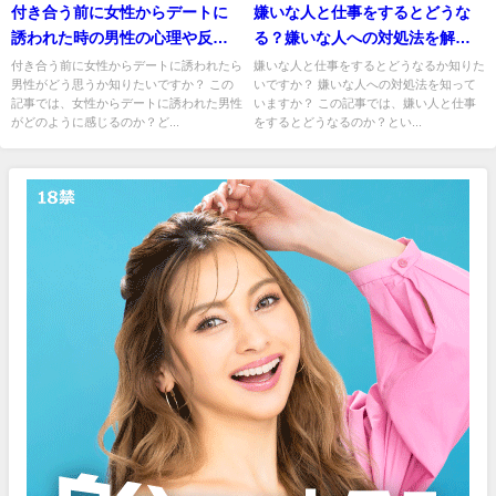
付き合う前に女性からデートに
嫌いな人と仕事をするとどうな
誘われた時の男性の心理や反応
る？嫌いな人への対処法を解
は？
説！
付き合う前に女性からデートに誘われたら
嫌いな人と仕事をするとどうなるか知りた
男性がどう思うか知りたいですか？ この
いですか？ 嫌いな人への対処法を知って
記事では、女性からデートに誘われた男性
いますか？ この記事では、嫌い人と仕事
がどのように感じるのか？ど...
をするとどうなるのか？とい...