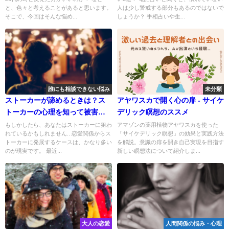
と、色々と考えることがあると思います。
人は少し警戒する部分もあるのではないで
そこで、今回はそんな悩め...
しょうか？ 手相占いや生...
誰にも相談できない悩み
未分類
ストーカーが諦めるときは？ス
アヤワスカで開く心の扉 - サイケ
トーカーの心理を知って被害を
デリック瞑想のススメ
防ごう
もしかしたら、あなたはストーカーに狙わ
アマゾンの薬用植物アヤワスカを使った
れているかもしれません.. 恋愛関係からス
「サイケデリック瞑想」の効果と実践方法
トーカーに発展するケースは、かなり多い
を解説。意識の扉を開き自己実現を目指す
のが現実です。 最近...
新しい瞑想法について紹介しま...
大人の恋愛
人間関係の悩み・心理