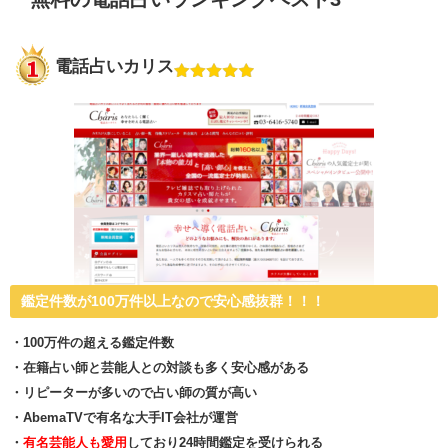
電話占いカリス
鑑定件数が100万件以上なので安心感抜群！！！
・100万件の超える鑑定件数
・在籍占い師と芸能人との対談も多く安心感がある
・リピーターが多いので占い師の質が高い
・AbemaTVで有名な大手IT会社が運営
・
有名芸能人も愛用
しており24時間鑑定を受けられる