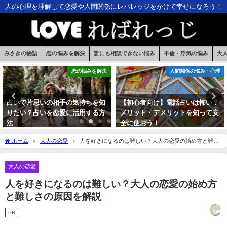
人の心理を理解して恋愛や人間関係にレバレッジをかけて幸せになろう！
みさきの物語
恋の悩みを解決
誰にも相談できない悩み
不倫・浮気の悩み
大
人間関係の悩み・心理
不倫・浮気の悩み
【初心者向け】電話占いは怖い？
不倫で二股されて辛い？ダブル不
メリット・デメリットを知って安
倫で浮気する男の特徴と対処法を
全に使おう！
解説
ホーム
大人の恋愛
人を好きになるのは難しい？大人の恋愛の始め方と難し
さの原因を解説
大人の恋愛
人を好きになるのは難しい？大人の恋愛の始め方
と難しさの原因を解説
PR