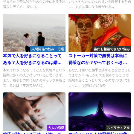
見ますか？夢は私たちの心の中にある不思
い女とやりたいの女の違いを理解するため
議な世界です。 夢には...
に、まずは気になる彼が付き...
人間関係の悩み・心理
誰にも相談できない悩み
本気で人を好きになることって
ストーカー対策で無視は本当に
ある？人を好きになるのは錯覚
得策なのか？やっておくべき初
なの？
期対応！
本気で好きになるってどんな状態？という
あなたは嫌いな相手と接するときはどうし
疑問は多くの人が持っていると思います。
てますか？ もしかして無視をすることで
また、相手との間に好きのギャップを感じ
距離を置くこうとしているのではないでし
て、自分は『本気で好きに...
ょうか。 実際に子どもの...
大人の恋愛
スピリチュアル