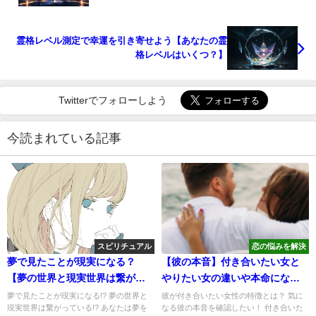
霊格レベル測定で幸運を引き寄せよう【あなたの霊
格レベルはいくつ？】
Twitterでフォローしよう
今読まれている記事
スピリチュアル
恋の悩みを解決
夢で見たことが現実になる？
【彼の本音】付き合いたい女と
【夢の世界と現実世界は繋がっ
やりたい女の違いや本命になる
ているらしいよ】
方法！
夢で見たことが現実になる!? 夢の世界と
彼が付き合いたい女性の特徴とは？ 気に
現実世界は繋がっている!? あなたは夢を
なる彼の本音を確認したい！ 付き合いた