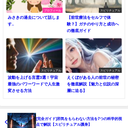
プロフィール
スピリチュアル
みさきの過去について話しま
【前世療法をセルフで体
す..
験？】ガチのやり方と成功へ
の徹底ガイド
スピリチュアル
スピリチュアル
波動を上げる言霊3選！宇宙
えくぼがある人の前世の秘密
最強のパワーワードで人生激
を徹底解説【魅力と伝説の深
変させる方法
層に迫る】
[完全ガイド]邪気をもらわない方法を7つの科学的視
点で解説【スピリチュアル護身】