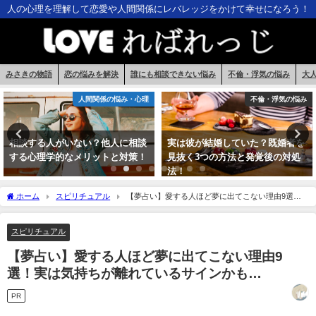
人の心理を理解して恋愛や人間関係にレバレッジをかけて幸せになろう！
みさきの物語
恋の悩みを解決
誰にも相談できない悩み
不倫・浮気の悩み
大
不倫・浮気の悩み
人間関係の悩み・心理
実は彼が結婚していた？既婚者を
騙されないために！大手で安心で
見抜く3つの方法と発覚後の対処
きるオススメの電話占いサイトを
法！
公開！
ホーム
スピリチュアル
【夢占い】愛する人ほど夢に出てこない理由9選！
実は気持ちが離れているサインかも…
スピリチュアル
【夢占い】愛する人ほど夢に出てこない理由9
選！実は気持ちが離れているサインかも…
PR